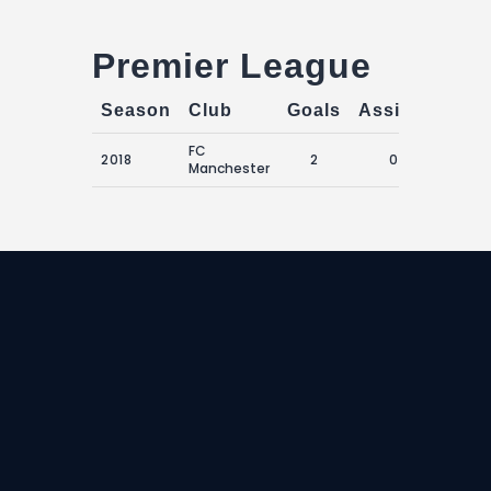
Premier League
Season
Club
Goals
Assists
Yell
FC
2018
2
0
Manchester